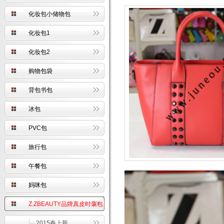
化妆包小储物包
化妆包1
化妆包2
购物包袋
背包书包
冰包
PVC包
旅行包
午餐包
妈咪包
Z.ZBEAUTY品牌真皮时装包
2015春上新