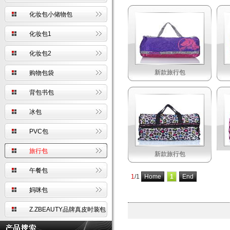
化妆包小储物包
化妆包1
化妆包2
新款旅行包
购物包袋
背包书包
冰包
PVC包
旅行包
新款旅行包
午餐包
1
/1
Home
1
End
妈咪包
Z.ZBEAUTY品牌真皮时装包