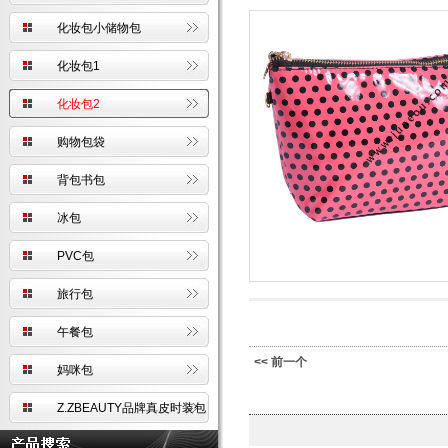
化妆包小储物包
化妆包1
化妆包2
购物包袋
背包书包
冰包
PVC包
旅行包
午餐包
<< 前一个
妈咪包
Z.ZBEAUTY品牌真皮时装包